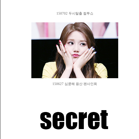
150702 두시탈출 컬투쇼
150627 심쿵해 용산 팬사인회