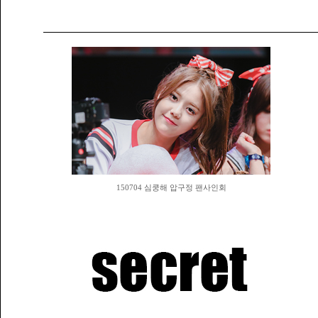
150704 심쿵해 압구정 팬사인회