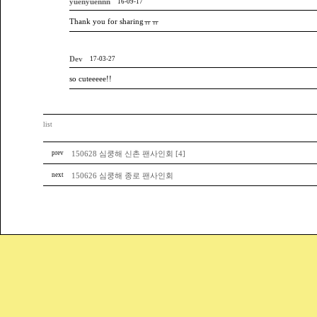
yuenyuennn
16-09-17
Thank you for sharingㅠㅠ
Dev
17-03-27
so cuteeeee!!
list
prev
150628 심쿵해 신촌 팬사인회 [4]
next
150626 심쿵해 종로 팬사인회