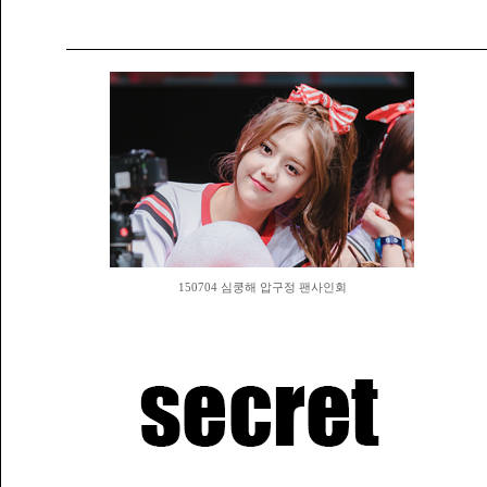
150704 심쿵해 압구정 팬사인회