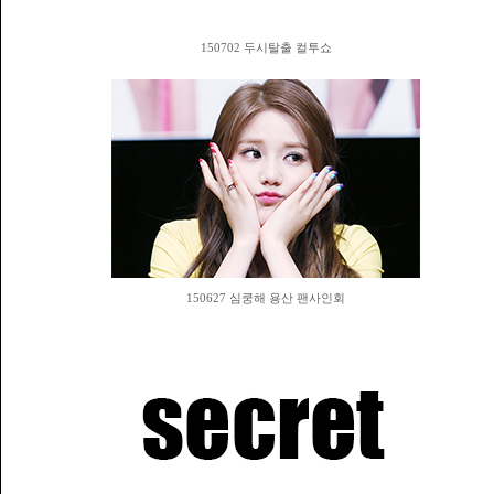
150702 두시탈출 컬투쇼
150627 심쿵해 용산 팬사인회