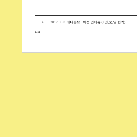
1
2017.06 아레나옴므+ 혜정 인터뷰 (+영,중,일 번역)
LIST