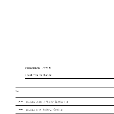
yuenyuennn
16-04-13
Thank you for sharing
list
prev
150515,0518 인천공항 출,입국 [1]
next
150513 성균관대학교 축제 [2]