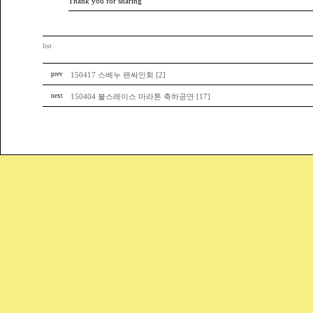
Thank you for sharing
list
prev
150417 스베누 팬싸인회 [2]
next
150404 불스레이스 마라톤 축하공연 [17]