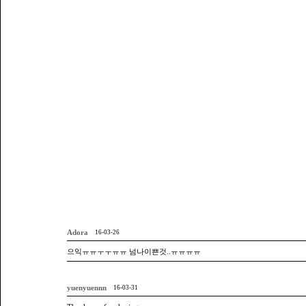
Adora
16-03-26
으익ㅠㅠㅜㅜㅠㅠ 넘나이쁜것..ㅠㅠㅠㅠ
yuenyuennn
16-03-31